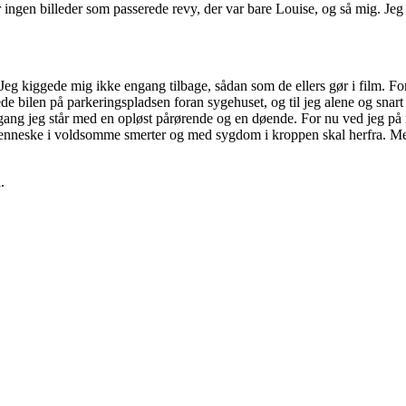
r ingen billeder som passerede revy, der var bare Louise, og så mig. Jeg
Jeg kiggede mig ikke engang tilbage, sådan som de ellers gør i film. For
kede bilen på parkeringspladsen foran sygehuset, og til jeg alene og snar
e gang jeg står med en opløst pårørende og en døende. For nu ved jeg 
menneske i voldsomme smerter og med sygdom i kroppen skal herfra. Men
.