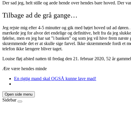
Der sad jeg, helt stille og aede hende over hendes bare hoved. Der va
Tilbage ad de grå gange…
Jeg rejste mig efter 4-5 minutter og gik med bøjet hoved ud ad døren. 
mærkede jeg for alvor det endelige og definitive, helt fra da jeg sluk
følelse, men en jeg har sat ”i banken” og som jeg vil hive frem næst
skræmmende det er at skulle sige farvel. Ikke skræmmende fordi et 
telefon ikke længere bliver taget.
Louise fløj afsted natten til fredag den 21. februar 2020, 52 år gammel
Ære være hendes minde
En rigtig mand skal OGSÅ kunne lave mad!
Open side menu
Sidebar