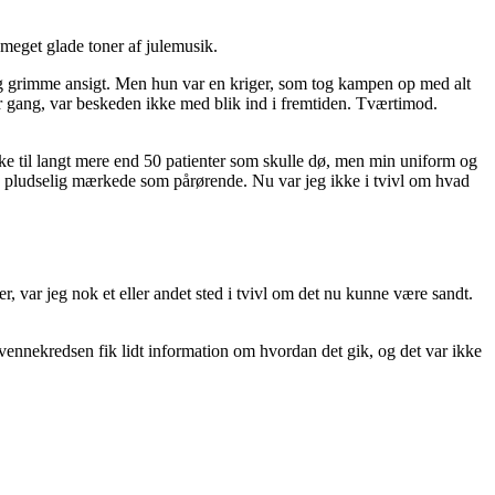
g meget glade toner af julemusik.
tig grimme ansigt. Men hun var en kriger, som tog kampen op med alt
r gang, var beskeden ikke med blik ind i fremtiden. Tværtimod.
rske til langt mere end 50 patienter som skulle dø, men min uniform og
 nu pludselig mærkede som pårørende. Nu var jeg ikke i tvivl om hvad
, var jeg nok et eller andet sted i tvivl om det nu kunne være sandt.
vennekredsen fik lidt information om hvordan det gik, og det var ikke