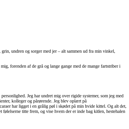
 grin, undren og sorger med jer – alt sammen ud fra min vinkel,
ig, forenden af de grå og lange gange med de mange fartstriber i
n personlighed. Jeg har undret mig over rigide systemer, som jeg med
ienter, kolleger og pårørende. Jeg blev oplært på
aer har ligget i en grålig pøl i skødet på min hvide kittel. Og alt det,
t følelserne titte frem, og vise hvem der er inde bag kitlen, hestehalen