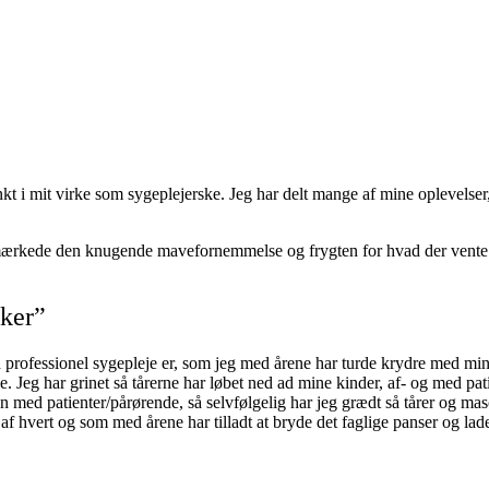
 i mit virke som sygeplejerske. Jeg har delt mange af mine oplevelser,
mærkede den knugende mavefornemmelse og frygten for hvad der vente m
sker”
d professionel sygepleje er, som jeg med årene har turde krydre med mi
e. Jeg har grinet så tårerne har løbet ned ad mine kinder, af- og med pat
med patienter/pårørende, så selvfølgelig har jeg grædt så tårer og mascar
af hvert og som med årene har tilladt at bryde det faglige panser og lade