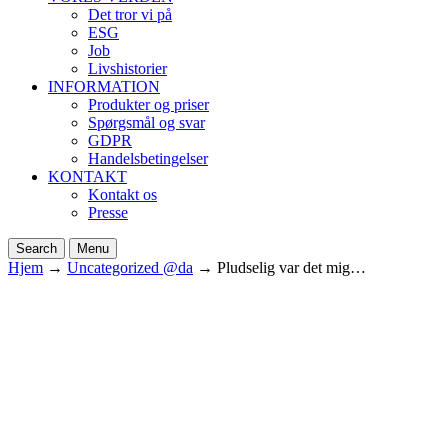
Det tror vi på
ESG
Job
Livshistorier
INFORMATION
Produkter og priser
Spørgsmål og svar
GDPR
Handelsbetingelser
KONTAKT
Kontakt os
Presse
Search
Menu
Hjem
→
Uncategorized @da
→
Pludselig var det mig…