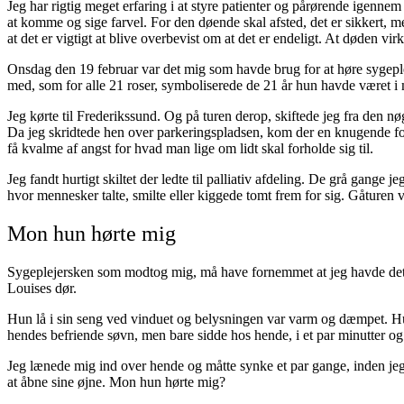
Jeg har rigtig meget erfaring i at styre patienter og pårørende igennem 
at komme og sige farvel. For den døende skal afsted, det er sikkert, men
at det er vigtigt at blive overbevist om at det er endeligt. At døden virk
Onsdag den 19 februar var det mig som havde brug for at høre sygep
med, som for alle 21 roser, symboliserede de 21 år hun havde været i 
Jeg kørte til Frederikssund. Og på turen derop, skiftede jeg fra den n
Da jeg skridtede hen over parkeringspladsen, kom der en knugende fo
få kvalme af angst for hvad man lige om lidt skal forholde sig til.
Jeg fandt hurtigt skiltet der ledte til palliativ afdeling. De grå gange
hvor mennesker talte, smilte eller kiggede tomt frem for sig. Gåturen v
Mon hun hørte mig
Sygeplejersken som modtog mig, må have fornemmet at jeg havde det ski
Louises dør.
Hun lå i sin seng ved vinduet og belysningen var varm og dæmpet. Hun
hendes befriende søvn, men bare sidde hos hende, i et par minutter o
Jeg lænede mig ind over hende og måtte synke et par gange, inden jeg h
at åbne sine øjne. Mon hun hørte mig?