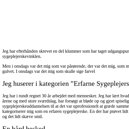
Jeg har efterhånden skrevet en del klummer som har taget udgangspunkt
sygeplejerskevinklen.
Men i onsdags var det mig som var pårørende, der var det mig, som 
gulvet. I onsdags var det mig som skulle sige farvel
Jeg huserer i kategorien ”Erfarne Sygeplejer
Jeg har i rundt regnet 30 år arbejdet med mennesker. Jeg har lært hva
årene og med store sværdslag, har forsøgt at bløde op og gjort spiselig
sygeplejerskeuddannelsen til at det var uprofessionelt at græde sammen 
kategoriserer mig som en erfaren sygeplejerske. En der har prøvet lidt 
og det lidt skæve smil.
En hård besked