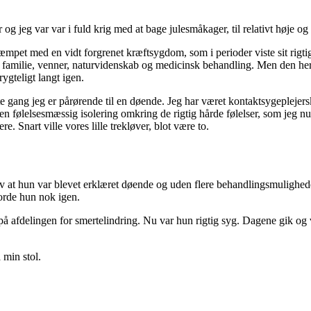
 og jeg var var i fuld krig med at bage julesmåkager, til relativt høje o
æmpet med en vidt forgrenet kræftsygdom, som i perioder viste sit rig
, familie, venner, naturvidenskab og medicinsk behandling. Men den he
ygteligt langt igen.
rste gang jeg er pårørende til en døende. Jeg har været kontaktsygepleje
t en følelsesmæssig isolering omkring de rigtig hårde følelser, som jeg
re. Snart ville vores lille trekløver, blot være to.
ev at hun var blevet erklæret døende og uden flere behandlingsmuligheder
jorde hun nok igen.
å afdelingen for smertelindring. Nu var hun rigtig syg. Dagene gik og 
 min stol.