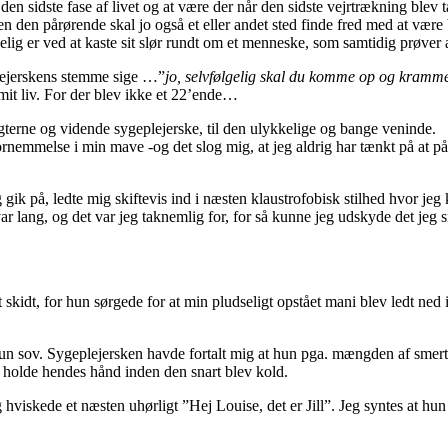
den sidste fase af livet og at være der når den sidste vejrtrækning blev 
 den pårørende skal jo også et eller andet sted finde fred med at være bl
elig er ved at kaste sit slør rundt om et menneske, som samtidig prøver af a
lejerskens stemme sige …”
jo, selvfølgelig skal du komme op og kramm
mit liv. For der blev ikke et 22’ende…
øgterne og vidende sygeplejerske, til den ulykkelige og bange veninde.
rnemmelse i min mave -og det slog mig, at jeg aldrig har tænkt på at 
 jeg gik på, ledte mig skiftevis ind i næsten klaustrofobisk stilhed hvor 
ar lang, og det var jeg taknemlig for, for så kunne jeg udskyde det jeg sn
dt, for hun sørgede for at min pludseligt opstået mani blev ledt ned i 
 sov. Sygeplejersken havde fortalt mig at hun pga. mængden af smertest
g holde hendes hånd inden den snart blev kold.
viskede et næsten uhørligt ”Hej Louise, det er Jill”. Jeg syntes at hun