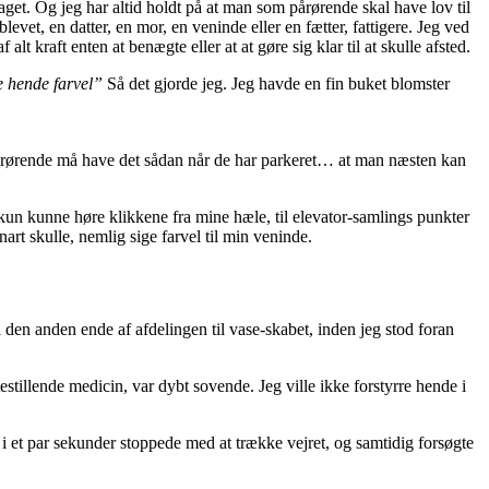
taget. Og jeg har altid holdt på at man som pårørende skal have lov til
evet, en datter, en mor, en veninde eller en fætter, fattigere. Jeg ved
lt kraft enten at benægte eller at at gøre sig klar til at skulle afsted.
e hende farvel”
Så det gjorde jeg. Jeg havde en fin buket blomster
pårørende må have det sådan når de har parkeret… at man næsten kan
jeg kun kunne høre klikkene fra mine hæle, til elevator-samlings punkter
art skulle, nemlig sige farvel til min veninde.
den anden ende af afdelingen til vase-skabet, inden jeg stod foran
illende medicin, var dybt sovende. Jeg ville ikke forstyrre hende i
 i et par sekunder stoppede med at trække vejret, og samtidig forsøgte