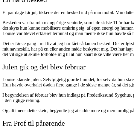
Et par dage før jul, tikkede der en besked ind på min mobil. Min datter
Beskeden var fra min mangeårige veninde, som i de sidste 11 år har k
det skyts hun kunne mobilisere omkring sig, af egen energi og humør
Louise var blevet erklæret terminal og man mente ikke hun havde så fr
Det er første gang i mit liv at jeg har fået sådan en besked. Det er fø
mit navneskilt, har på en eller anden måde beskyttet mig. Det har lag
det vil sige at skulle forholde mig til at hun snart ikke ville være her me
Julen gik og det blev februar
Louise klarede julen. Selvfølgelig gjorde hun det, for selv da hun skr
Hun havde overhalet døden flere gange i de sidste mange år, så det g
I begyndelsen af februar blev hun indlagt på Frederikssund Sygehus, p
i den rigtige retning.
Og alt imens dette skete, begyndte jeg at sidde mere og mere urolig på
Fra Prof til pårørende