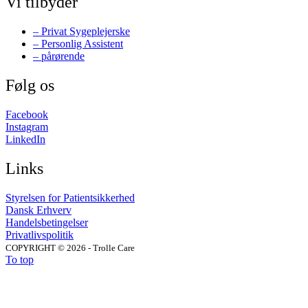
Vi tilbyder
– Privat Sygeplejerske
– Personlig Assistent
– pårørende
Følg os
Facebook
Instagram
LinkedIn
Links
Styrelsen for Patientsikkerhed
Dansk Erhverv
Handelsbetingelser
Privatlivspolitik
COPYRIGHT © 2026 - Trolle Care
To top