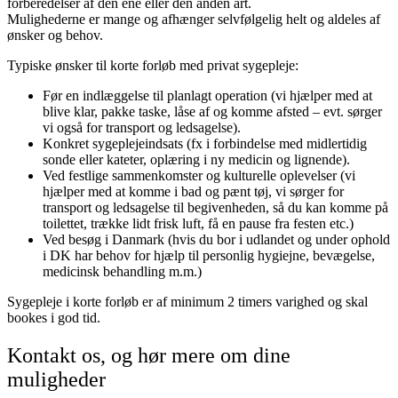
forberedelser af den ene eller den anden art.
Mulighederne er mange og afhænger selvfølgelig helt og aldeles af
ønsker og behov.
Typiske ønsker til korte forløb med privat sygepleje:
Før en indlæggelse til planlagt operation (vi hjælper med at
blive klar, pakke taske, låse af og komme afsted – evt. sørger
vi også for transport og ledsagelse).
Konkret sygeplejeindsats (fx i forbindelse med midlertidig
sonde eller kateter, oplæring i ny medicin og lignende).
Ved festlige sammenkomster og kulturelle oplevelser (vi
hjælper med at komme i bad og pænt tøj, vi sørger for
transport og ledsagelse til begivenheden, så du kan komme på
toilettet, trække lidt frisk luft, få en pause fra festen etc.)
Ved besøg i Danmark (hvis du bor i udlandet og under ophold
i DK har behov for hjælp til personlig hygiejne, bevægelse,
medicinsk behandling m.m.)
Sygepleje i korte forløb er af minimum 2 timers varighed og skal
bookes i god tid.
Kontakt os, og hør mere om dine
muligheder