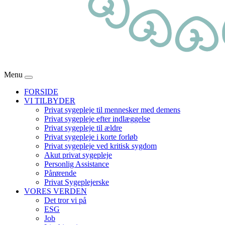
Menu
FORSIDE
VI TILBYDER
Privat sygepleje til mennesker med demens
Privat sygepleje efter indlæggelse
Privat sygepleje til ældre
Privat sygepleje i korte forløb
Privat sygepleje ved kritisk sygdom
Akut privat sygepleje
Personlig Assistance
Pårørende
Privat Sygeplejerske
VORES VERDEN
Det tror vi på
ESG
Job