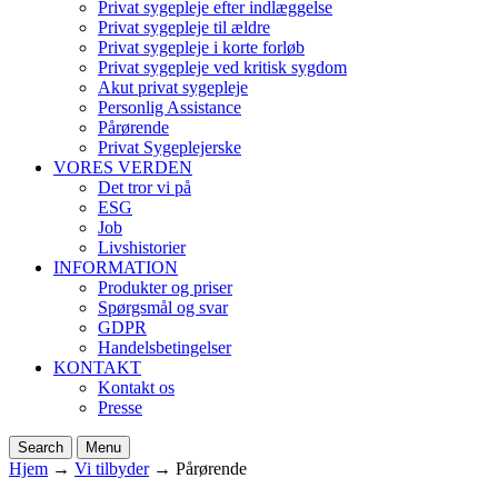
Privat sygepleje efter indlæggelse
Privat sygepleje til ældre
Privat sygepleje i korte forløb
Privat sygepleje ved kritisk sygdom
Akut privat sygepleje
Personlig Assistance
Pårørende
Privat Sygeplejerske
VORES VERDEN
Det tror vi på
ESG
Job
Livshistorier
INFORMATION
Produkter og priser
Spørgsmål og svar
GDPR
Handelsbetingelser
KONTAKT
Kontakt os
Presse
Search
Menu
Hjem
→
Vi tilbyder
→
Pårørende