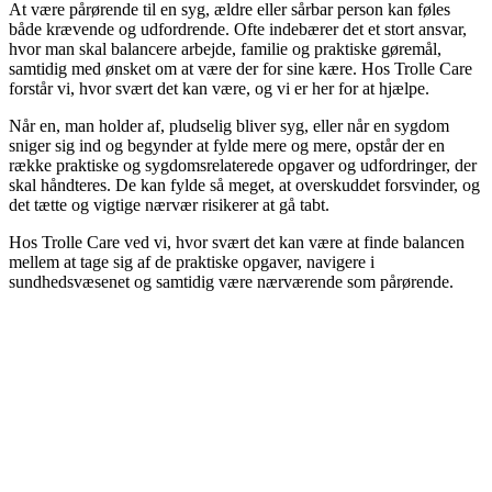
At være pårørende til en syg, ældre eller sårbar person kan føles
både krævende og udfordrende. Ofte indebærer det et stort ansvar,
hvor man skal balancere arbejde, familie og praktiske gøremål,
samtidig med ønsket om at være der for sine kære. Hos Trolle Care
forstår vi, hvor svært det kan være, og vi er her for at hjælpe.
Når en, man holder af, pludselig bliver syg, eller når en sygdom
sniger sig ind og begynder at fylde mere og mere, opstår der en
række praktiske og sygdomsrelaterede opgaver og udfordringer, der
skal håndteres. De kan fylde så meget, at overskuddet forsvinder, og
det tætte og vigtige nærvær risikerer at gå tabt.
Hos Trolle Care ved vi, hvor svært det kan være at finde balancen
mellem at tage sig af de praktiske opgaver, navigere i
sundhedsvæsenet og samtidig være nærværende som pårørende.