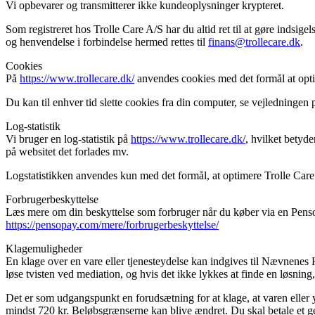
Vi opbevarer og transmitterer ikke kundeoplysninger krypteret.
Som registreret hos Trolle Care A/S har du altid ret til at gøre indsigel
og henvendelse i forbindelse hermed rettes til
finans@trollecare.dk
.
Cookies
På
https://www.trollecare.dk/
anvendes cookies med det formål at opti
Du kan til enhver tid slette cookies fra din computer, se vejledningen
Log-statistik
Vi bruger en log-statistik på
https://www.trollecare.dk/
, hvilket betyde
på websitet det forlades mv.
Logstatistikken anvendes kun med det formål, at optimere Trolle Car
Forbrugerbeskyttelse
Læs mere om din beskyttelse som forbruger når du køber via en Pens
https://pensopay.com/mere/forbrugerbeskyttelse/
Klagemuligheder
En klage over en vare eller tjenesteydelse kan indgives til Nævnene
løse tvisten ved mediation, og hvis det ikke lykkes at finde en løsni
Det er som udgangspunkt en forudsætning for at klage, at varen eller 
mindst 720 kr. Beløbsgrænserne kan blive ændret. Du skal betale et ge