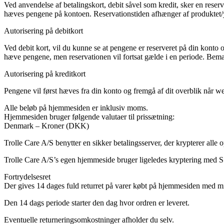
Ved anvendelse af betalingskort, debit såvel som kredit, sker en reserv
hæves pengene på kontoen. Reservationstiden afhænger af produktet/
Autorisering på debitkort
Ved debit kort, vil du kunne se at pengene er reserveret på din kont
hæve pengene, men reservationen vil fortsat gælde i en periode. Bemæ
Autorisering på kreditkort
Pengene vil først hæves fra din konto og fremgå af dit overblik når 
Alle beløb på hjemmesiden er inklusiv moms.
Hjemmesiden bruger følgende valutaer til prissætning:
Denmark – Kroner (DKK)
Trolle Care A/S benytter en sikker betalingsserver, der krypterer all
Trolle Care A/S’s egen hjemmeside bruger ligeledes kryptering med S
Fortrydelsesret
Der gives 14 dages fuld returret på varer købt på hjemmesiden med mind
Den 14 dags periode starter den dag hvor ordren er leveret.
Eventuelle returneringsomkostninger afholder du selv.