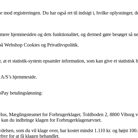
se mod registreringen. Du har også ret til indsigt i, hvilke oplysninger, 
mere hjemmesiden og dets funktionalitet, og dermed gøre besøget så ne
 på Webshop Cookies og Privatlivspolitik.
r, at et statistik-system opsamler information, som kan give et statisti
e A/S’s hjemmeside.
oPay betalingsløsning:
s Hus, Mæglingsteamet for Forbrugerklager, Toldboden 2, 8800 Viborg 
ng, kan du indbringe klagen for Forbrugerklagenævnet.
ydelsen, som du vil klage over, har kostet mindst 1.110 kr. og højst 10
byr for at få klagen behandlet.