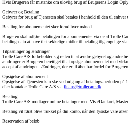
Hvis Brugeren får mistanke om ulovlig brug af Brugerens Login Oply
Gebyrer og Betaling
Gebyrer for brug af Tjenesten skal betales i henhold til den til enhver
Betaling for abonnementet sker forud hver måned.
Brugeren skal udføre betalingen for abonnementet via de af Trolle Car
betalingsdato at have tilstrækkelige midler til betaling tilgængelige vi
Tilpasninger og ændringer
Trolle Care A/S forbeholder sig retten til at ændre gebyret og andre b
ændringer er Brugeren berettiget til at opsige abonnementet med virkn
accept af ændringen. Ændringer, der er til åbenbar fordel for Bruger
Opsigelse af abonnement
Opsigelse af Tjenesten kan ske ved udgang af betalings-perioden på 1 m
eller kontakte Trolle Care A/S via
finans@trollecare.dk
Betaling
Trolle Care A/S modtager online betalinger med Visa/Dankort, Maste
Betaling vil først blive trukket på din konto, når den fysiske vare afsen
Reservation af beløb