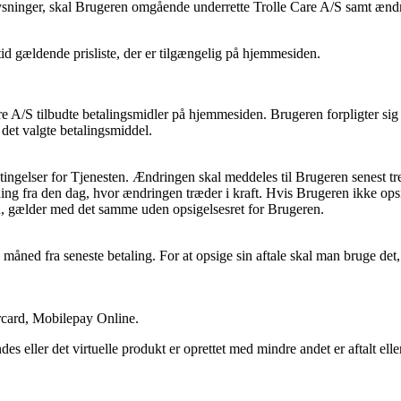
sninger, skal Brugeren omgående underrette Trolle Care A/S samt ændr
 tid gældende prisliste, der er tilgængelig på hjemmesiden.
e A/S tilbudte betalingsmidler på hjemmesiden. Brugeren forpligter sig 
a det valgte betalingsmiddel.
etingelser for Tjenesten. Ændringen skal meddeles til Brugeren senest tr
ing fra den dag, hvor ændringen træder i kraft. Hvis Brugeren ikke ops
en, gælder med det samme uden opsigelsesret for Brugeren.
åned fra seneste betaling. For at opsige sin aftale skal man bruge det,
rcard, Mobilepay Online.
des eller det virtuelle produkt er oprettet med mindre andet er aftalt elle