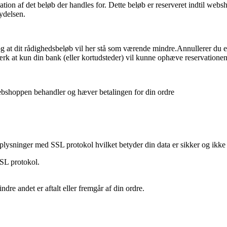
ation af det beløb der handles for. Dette beløb er reserveret indtil web
ydelsen.
o og at dit rådighedsbeløb vil her stå som værende mindre.Annullerer du
rk at kun din bank (eller kortudsteder) vil kunne ophæve reservationen
webshoppen behandler og hæver betalingen for din ordre
e oplysninger med SSL protokol hvilket betyder din data er sikker og i
SL protokol.
re andet er aftalt eller fremgår af din ordre.