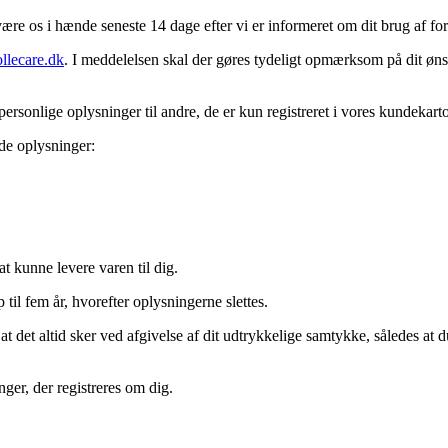
re os i hænde seneste 14 dage efter vi er informeret om dit brug af for
llecare.dk
. I meddelelsen skal der gøres tydeligt opmærksom på dit øns
rsonlige oplysninger til andre, de er kun registreret i vores kundekartot
nde oplysninger:
t kunne levere varen til dig.
til fem år, hvorefter oplysningerne slettes.
t det altid sker ved afgivelse af dit udtrykkelige samtykke, således at 
ger, der registreres om dig.