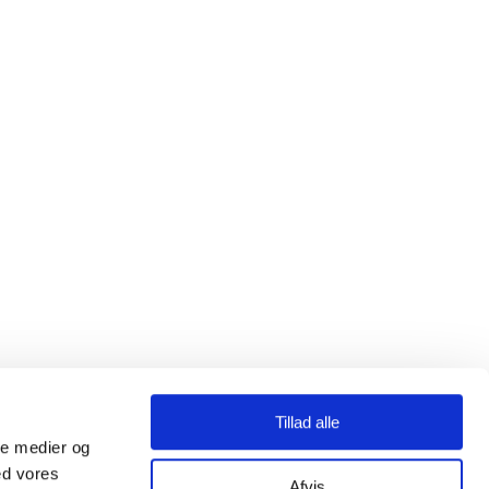
Tillad alle
ale medier og
ed vores
Afvis