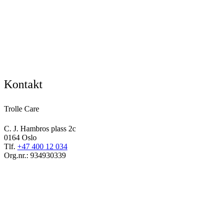
Kontakt
Trolle Care
C. J. Hambros plass 2c
0164 Oslo
Tlf.
+47 400 12 034
Org.nr.: 934930339