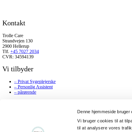
Kontakt
Trolle Care
Strandvejen 130
2900 Hellerup
Tlf.
+45 7027 2034
CVR: 34594139
Vi tilbyder
– Privat Sygeplejerske
– Personlig Assistent
– pårørende
Følg os
Denne hjemmeside bruger 
Facebook
Vi bruger cookies til at til
Instagram
LinkedIn
til at analysere vores tra