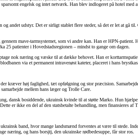
d sparsomt engelsk og intet netværk. Han blev indlogeret på hotel med an
og andet udstyr. Det er sirligt stablet flere steder, så det er let at gå 
ng gennem mave-tarmsystemet, som vi andre kan. Han er HPN-patient. H
irka 25 patienter i Hovedstadsregionen – mindst to gange om dagen.
ge nok næring og væske til at dække behovet. Han er korttarmspatient, f
 blodbanen via et permanent intravenøst kateter, placeret i hans brystkas
der kræver høj faglighed, tæt opfølgning og stor præcision. Samarbejde
i et samarbejde mellem hans læger og Trolle Care.
 ung, dansk bosiddende, ukrainsk kvinde til at støtte Marko. Hun hjælper
Dette er ikke en del af den statsbetalte behandling, men finansieres af Tr
 et ukrainsk band, hvor mange landsmænd forventes at være til stede. I
age næring, og hans borsjtj, den ukrainske rødbedesuppe, får stor ros.