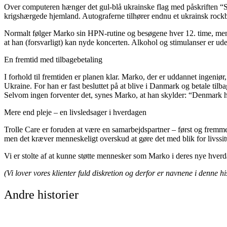
Over computeren hænger det gul-blå ukrainske flag med påskriften “Su
krigshærgede hjemland. Autograferne tilhører endnu et ukrainsk rockb
Normalt følger Marko sin HPN-rutine og besøgene hver 12. time, men h
at han (forsvarligt) kan nyde koncerten. Alkohol og stimulanser er ude
En fremtid med tilbagebetaling
I forhold til fremtiden er planen klar. Marko, der er uddannet ingeniør
Ukraine. For han er fast besluttet på at blive i Danmark og betale tilba
Selvom ingen forventer det, synes Marko, at han skylder: “Denmark h
Mere end pleje – en livsledsager i hverdagen
Trolle Care er foruden at være en samarbejdspartner – først og fremme
men det kræver menneskeligt overskud at gøre det med blik for livssit
Vi er stolte af at kunne støtte mennesker som Marko i deres nye hverda
(Vi lover vores klienter fuld diskretion og derfor er navnene i denne hi
Andre historier