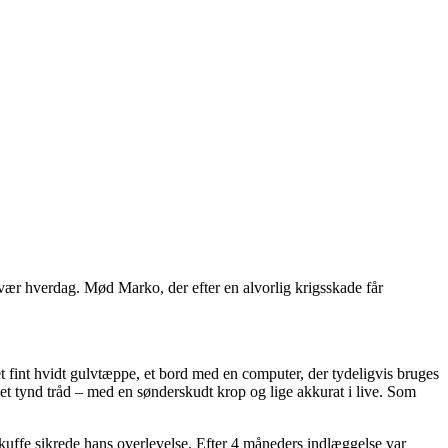
 svær hverdag. Mød Marko, der efter en alvorlig krigsskade får
t fint hvidt gulvtæppe, et bord med en computer, der tydeligvis bruges
t tynd tråd – med en sønderskudt krop og lige akkurat i live. Som
 skuffe sikrede hans overlevelse. Efter 4 måneders indlæggelse var