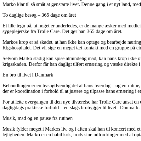
Marko klar til så småt at genstarte livet. Denne gang i et nyt land, me
To daglige besøg – 365 dage om året
Et lille tegn på, at noget er anderledes, er de mange æsker med medicin 
sygeplejerske fra Trolle Care. Det gør han 365 dage om året.
Markos krop er så skadet, at han ikke kan optage og bearbejde næri
Rigshospitalet. Det vil sige en meget tæt kontakt med en gruppe på c
Selvom Marko stadig kan spise almindelig mad, kan hans krop ikke opta
krigsskaden. Derfor får han dagligt tilført ernæring og væske direkte i
En bro til livet i Danmark
Behandlingen er en livsnødvendig del af hans hverdag – og en rutine, 
der er koordination i forhold til at justere og tilpasse hans ernæring 
For at lette overgangen til den nye tilværelse har Trolle Care ansat en
dagligdags praktiske forhold – en slags brobygger til livet i Danmark. 
Musik, mad og en pause fra rutinen
Musik fylder meget i Markos liv, og i aften skal han til koncert med
lejligheden. Marko er en habil kok, trods sine udfordringer med at opt