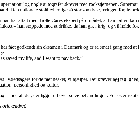
pernation” og nogle autografer skrevet med rockstjernepen. Supernation
and. Den nationale stolthed er lige så stor som bekymringen for, hvord
an har aftalt med Trolle Cares ekspert på området, at han i aften kan 
lukket – han stoppede med at drikke, da han gik i krig, og vil holde fok
, har fået godkendt sin eksamen i Danmark og er så småt i gang med at læ
ge.
as saved my life, and I want to pay back.”
st livsledsagere for de mennesker, vi hjælper. Det kræver høj faglighe
uation, personlighed og kultur.
g – med alt det, der ligger ud over selve behandlingen. For os er relatio
storie ændret)