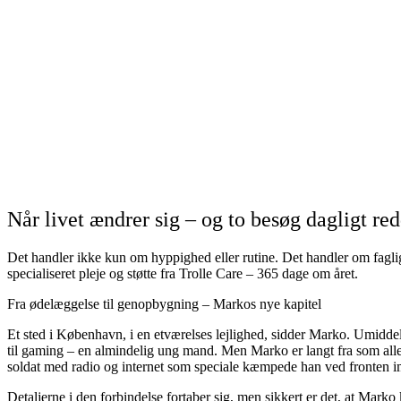
Når livet ændrer sig – og to besøg dagligt red
Det handler ikke kun om hyppighed eller rutine. Det handler om fagligh
specialiseret pleje og støtte fra Trolle Care – 365 dage om året.
Fra ødelæggelse til genopbygning – Markos nye kapitel
Et sted i København, i en etværelses lejlighed, sidder Marko. Umiddel
til gaming – en almindelig ung mand. Men Marko er langt fra som alle
soldat med radio og internet som speciale kæmpede han ved fronten imo
Detaljerne i den forbindelse fortaber sig, men sikkert er det, at Marko