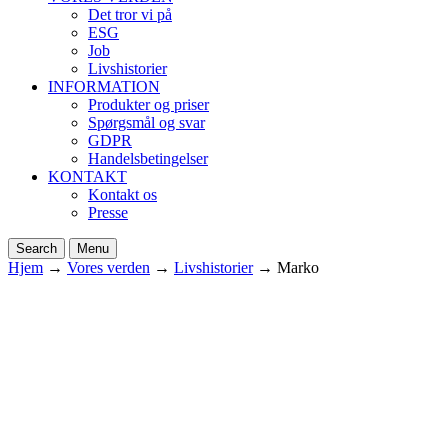
Det tror vi på
ESG
Job
Livshistorier
INFORMATION
Produkter og priser
Spørgsmål og svar
GDPR
Handelsbetingelser
KONTAKT
Kontakt os
Presse
Search
Menu
Hjem
→
Vores verden
→
Livshistorier
→
Marko