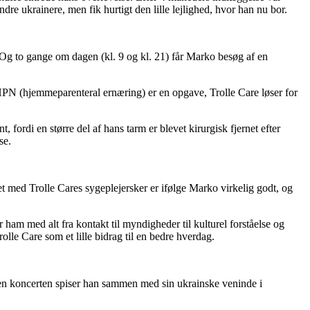
dre ukrainere, men fik hurtigt den lille lejlighed, hvor han nu bor.
til. Og to gange om dagen (kl. 9 og kl. 21) får Marko besøg af en
PN (hjemmeparenteral ernæring) er en opgave, Trolle Care løser for
ordi en større del af hans tarm er blevet kirurgisk fjernet efter
se.
t med Trolle Cares sygeplejersker er ifølge Marko virkelig godt, og
 ham med alt fra kontakt til myndigheder til kulturel forståelse og
olle Care som et lille bidrag til en bedre hverdag.
nden koncerten spiser han sammen med sin ukrainske veninde i