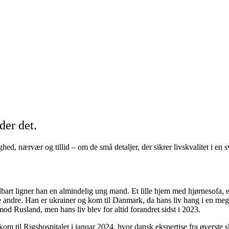
der det.
ed, nærvær og tillid – om de små detaljer, der sikrer livskvalitet i en
bart ligner han en almindelig ung mand. Et lille hjem med hjørnesofa, e
 andre. Han er ukrainer og kom til Danmark, da hans liv hang i en mege
d Rusland, men hans liv blev for altid forandret sidst i 2023.
 kom til Rigshospitalet i januar 2024, hvor dansk ekspertise fra øverste