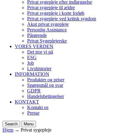
Privat sygepleje efter indlæggelse
Privat sygepleje til ældre
Privat sygepleje i korte forløb
Privat sygepleje ved kritisk sygdom
Akut privat sygepleje
Personlig Assistance
Pårørende
Privat Sygeplejerske
VORES VERDEN
Det tror vi på
ESG
Job
Livshistorier
INFORMATION
Produkter og priser
Spørgsmål og svar
GDPR
Handelsbetingelser
KONTAKT
Kontakt os
Presse
Search
Menu
Hjem
→
Privat sygepleje