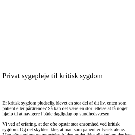
Privat sygepleje til kritisk sygdom
Er kritisk sygdom pludselig blevet en stor del af dit liv, enten som
patient eller pårørende? Så kan det være en stor lettelse at få noget
hjælp til at navigere i både dagligdag og sundhedsvæsen.
Vi ved af erfaring, at der ofte opstår stor ensomhed ved kritisk
sygdom. Og det skyldes ikke, at man som patient er fysisk alene.
Men når sygdom og ængstelse fylder, er det ikke alle tanker, der kan