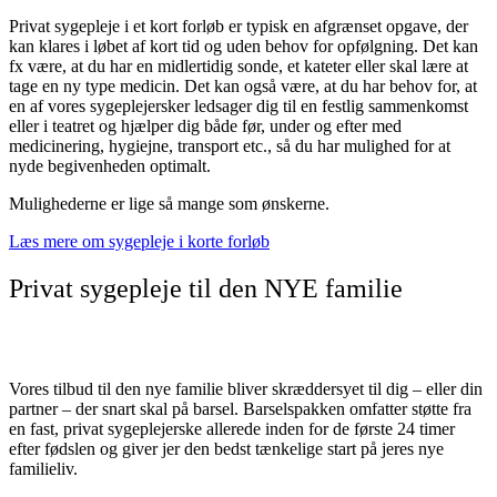
Privat sygepleje i et kort forløb er typisk en afgrænset opgave, der
kan klares i løbet af kort tid og uden behov for opfølgning. Det kan
fx være, at du har en midlertidig sonde, et kateter eller skal lære at
tage en ny type medicin. Det kan også være, at du har behov for, at
en af vores sygeplejersker ledsager dig til en festlig sammenkomst
eller i teatret og hjælper dig både før, under og efter med
medicinering, hygiejne, transport etc., så du har mulighed for at
nyde begivenheden optimalt.
Mulighederne er lige så mange som ønskerne.
Læs mere om sygepleje i korte forløb
Privat sygepleje til den NYE familie
Vores tilbud til den nye familie bliver skræddersyet til dig – eller din
partner – der snart skal på barsel. Barselspakken omfatter støtte fra
en fast, privat sygeplejerske allerede inden for de første 24 timer
efter fødslen og giver jer den bedst tænkelige start på jeres nye
familieliv.